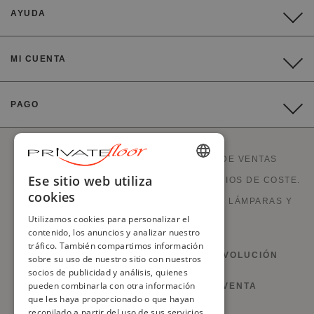
AYUDA
MI CUENTA
PAGO
PRIVATEFLOOR ES LA PRIMERA WEB DE VENTAS
ENGLISH
Ese sitio web utiliza
DIRECTAS DE FÁBRICA Y OFERTAS A PRECIOS DE COSTE.
cookies
FRENCH
MUEBLES ESTILO, SOFÁS, DECORACIÓN, LÁMPARAS Y
Utilizamos cookies para personalizar el
CHIMENEAS.
DUTCH
contenido, los anuncios y analizar nuestro
tráfico. También compartimos información
GERMAN
DERECHO DE RETRACTACIÓN Y DEVOLUCIÓN
sobre su uso de nuestro sitio con nuestros
socios de publicidad y análisis, quienes
ITALIAN
pueden combinarla con otra información
CONDICIONES GENERALES DE VENTA
PORTUGUESE
que les haya proporcionado o que hayan
recopilado a partir del uso de sus servicios.