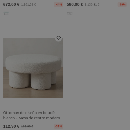
672,00 €
580,00 €
1.191,52 €
-44%
1.130,31 €
-49%
Ottoman de diseño en bouclé
blanco – Mesa de centro modern...
112,90 €
161,90 €
-31%