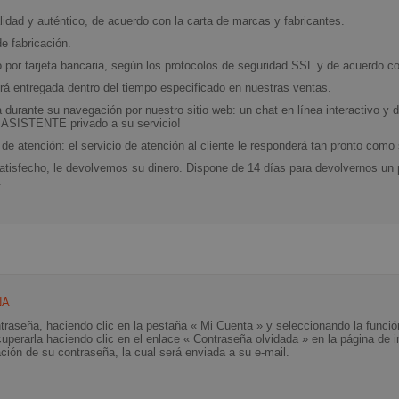
idad y auténtico, de acuerdo con la carta de marcas y fabricantes.
de fabricación.
por tarjeta bancaria, según los protocolos de seguridad SSL y de acuerdo co
á entregada dentro del tiempo especificado en nuestras ventas.
durante su navegación por nuestro sitio web: un chat en línea interactivo y d
Un ASISTENTE privado a su servicio!
de atención: el servicio de atención al cliente le responderá tan pronto como 
tisfecho, le devolvemos su dinero. Dispone de 14 días para devolvernos un p
.
ña
raseña, haciendo clic en la pestaña « Mi Cuenta » y seleccionando la función
uperarla haciendo clic en el enlace « Contraseña olvidada » en la página de 
ción de su contraseña, la cual será enviada a su e-mail.