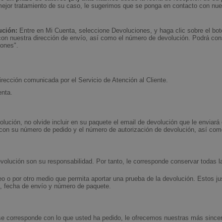
ejor tratamiento de su caso, le sugerimos que se ponga en contacto con nuest
ución:
Entre en Mi Cuenta, seleccione Devoluciones, y haga clic sobre el bot
 con nuestra dirección de envío, así como el número de devolución. Podrá cons
iones".
irección comunicada por el Servicio de Atención al Cliente.
enta.
lución, no olvide incluir en su paquete el email de devolución que le enviará 
con su número de pedido y el número de autorización de devolución, así como
evolución son su responsabilidad. Por tanto, le corresponde conservar todas 
o o por otro medio que permita aportar una prueba de la devolución. Estos just
io, fecha de envío y número de paquete.
 se corresponde con lo que usted ha pedido, le ofrecemos nuestras más since