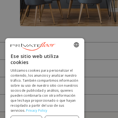
PRIVATEFLOOR
ENGLISH
Ese sitio web utiliza
cookies
FRENCH
AYUDA
Utilizamos cookies para personalizar el
DUTCH
contenido, los anuncios y analizar nuestro
tráfico. También compartimos información
GERMAN
sobre su uso de nuestro sitio con nuestros
MI CUENTA
socios de publicidad y análisis, quienes
ITALIAN
pueden combinarla con otra información
PORTUGUESE
que les haya proporcionado o que hayan
PAGO
recopilado a partir del uso de sus
SPANISH
servicios.
Privacy Policy
POLISH