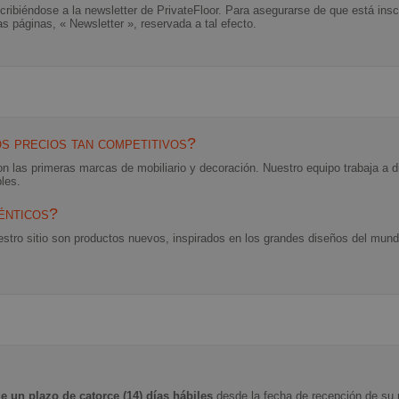
biéndose a la newsletter de PrivateFloor. Para asegurarse de que está inscri
ras páginas, « Newsletter », reservada a tal efecto.
s precios tan competitivos?
n las primeras marcas de mobiliario y decoración. Nuestro equipo trabaja a di
bles.
énticos?
stro sitio son productos nuevos, inspirados en los grandes diseños del mundo
e un plazo de catorce (14) días hábiles
desde la fecha de recepción de su p