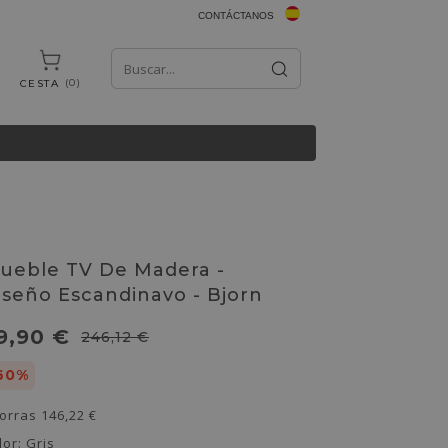
CONTÁCTANOS
0
CESTA
ueble TV De Madera -
iseño Escandinavo - Bjorn
9,90 €
246,12 €
60%
orras
146,22 €
lor:
Gris