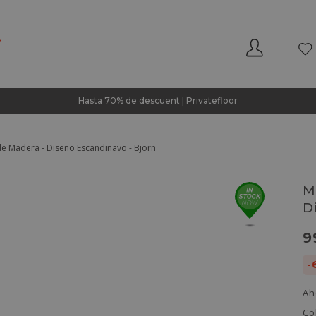
Hasta 70% de descuent | Privatefloor
e Madera - Diseño Escandinavo - Bjorn
M
D
9
-
Ah
Co