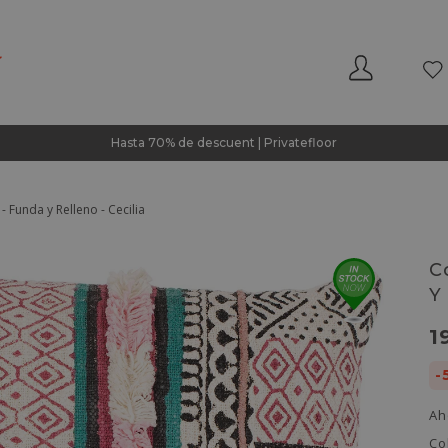
Hasta 70% de descuent | Privatefloor
 - Funda y Relleno - Cecilia
C
Y
1
-
Ah
Co