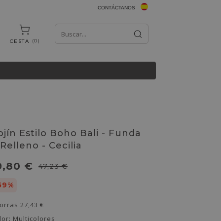
CONTÁCTANOS
0
CESTA
ojín Estilo Boho Bali - Funda
 Relleno - Cecilia
9,80 €
47,23 €
59%
orras
27,43 €
lor:
Multicolores