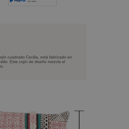
DE 500€
jín cuadrado Cecilia, está fabricado en
estilo. Este cojín de diseño mezcla el
do.