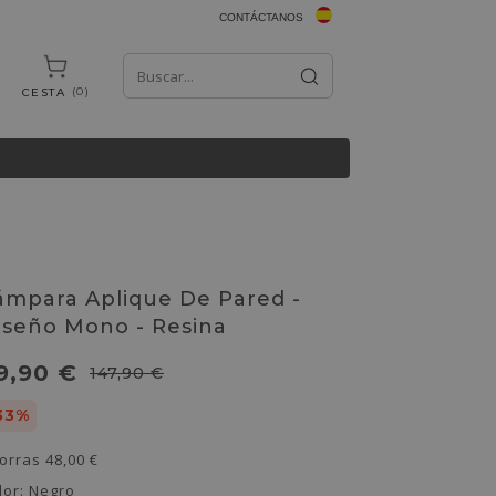
CONTÁCTANOS
0
CESTA
ámpara Aplique De Pared -
iseño Mono - Resina
9,90 €
147,90 €
33%
orras
48,00 €
lor:
Negro