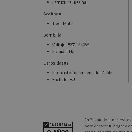
Estructura:
Resina
Acabado
Tipo:
Mate
Bombilla
Voltaje:
E27 1*40W
Incluida:
No
Otros datos
Interruptor de encendido:
Cable
Enchufe:
EU
En Privatefloor nos esforz
para decorar tu hogar o es