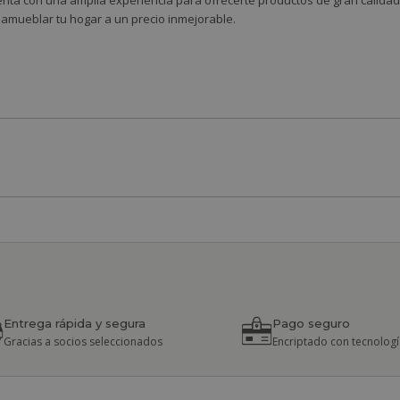
nta con una amplia experiencia para ofrecerte productos de gran calidad 
 amueblar tu hogar a un precio inmejorable.
Entrega rápida y segura
Pago seguro
Gracias a socios seleccionados
Encriptado con tecnologí