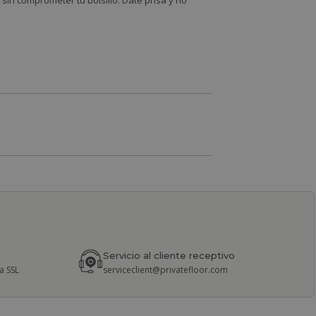
sin comprometer tu bolsillo. Date prisa y no
Servicio al cliente receptivo
a SSL
serviceclient@privatefloor.com