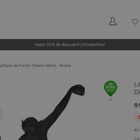
Hasta 70% de descuent | Privatefloor
plique de Pared - Diseño Mono - Resina
L
D
9
-
Ah
Co