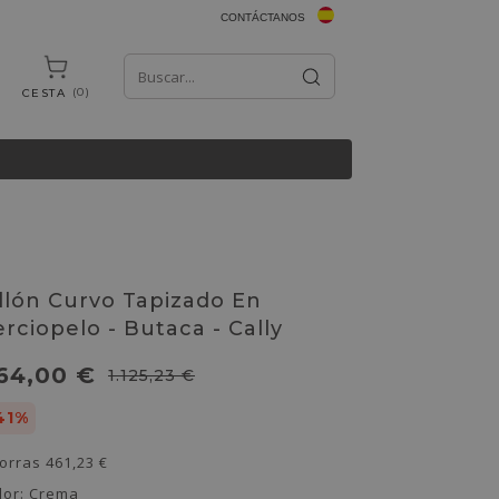
CONTÁCTANOS
0
CESTA
illón Curvo Tapizado En
erciopelo - Butaca - Cally
64,00 €
1.125,23 €
41%
orras
461,23 €
lor:
Crema