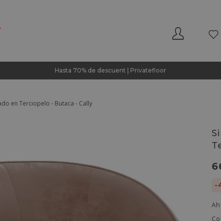
Hasta 70% de descuent | Privatefloor
ado en Terciopelo - Butaca - Cally
S
T
6
-
Ah
Co